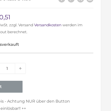
derpreis
0,51
MwSt. zzgl. Versand
Versandkosten
werden im
out berechnet.
sverkauft
t
eis - Achtung NUR über den Button
inlösbar!! ++