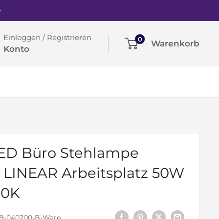
+
Einloggen / Registrieren
0
Warenkorb
Konto
ED Büro Stehlampe
 LINEAR Arbeitsplatz 50W
00K
89-040200-B-Ware