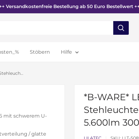
++ Versandkostenfreie Bestellung ab 50 Euro Bestellwert +
osten_%
Stöbern
Hilfe
ehleuch...
*B-WARE* L
Stehleuchte
6 mit schwerem U-
5.600lm 30
verteilung / glatte
LILATEC
SKU:
LLT-50