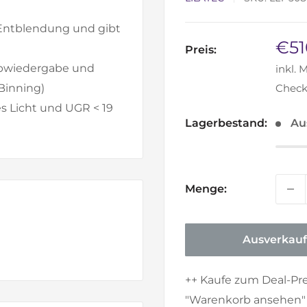
e Entblendung und gibt
Son
€51
Preis:
arbwiedergabe und
inkl. 
Check
Binning)
s Licht und UGR < 19
Lagerbestand:
Au
Menge:
Ausverkauf
++ Kaufe zum Deal-Pr
"Warenkorb ansehen" e