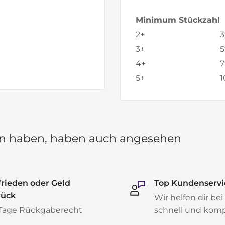
Minimum Stückzahl
2+
3
3+
5
4+
7
5+
1
hen haben, haben auch angesehen
rieden oder Geld
Top Kundenservi
rück
Wir helfen dir bei
 Tage Rückgaberecht
schnell und kom