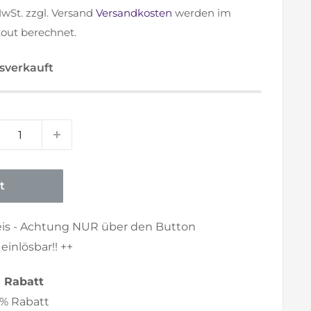
MwSt. zzgl. Versand
Versandkosten
werden im
out berechnet.
sverkauft
t
eis - Achtung NUR über den Button
inlösbar!! ++
Rabatt
% Rabatt