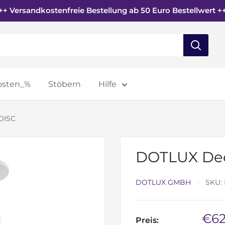
++ Versandkostenfreie Bestellung ab 50 Euro Bestellwert +
osten_%
Stöbern
Hilfe
DISC
DOTLUX Dec
DOTLUX GMBH
SKU:
Son
€62
Preis: