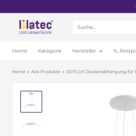
Direkt
zum
Inhalt
elektro-
deals.de
Home
Kategorie
Hersteller
%_Restp
Home
Alle Produkte
DOTLUX Deckenabhängung für 