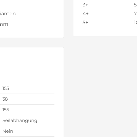
3+
5
ianten
4+
7
5+
1
0 mm
155
38
155
Seilabhängung
Nein